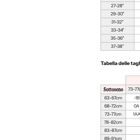
27-28"
29-30"
31-32"
33-34"
35-36"
37-38"
Tabella delle tag
Sottoseno
73-7
63-67cm
-1B
68-72cm
0A
73-77cm
1A
78-82cm
83-87cm
89-91cm