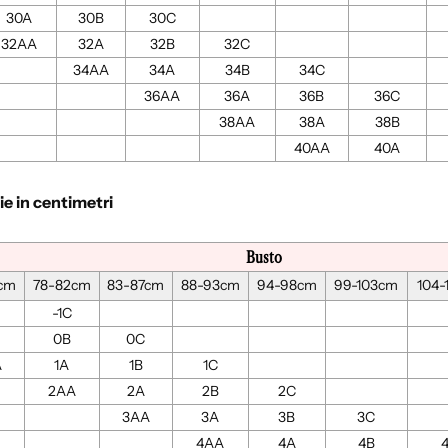
30A
30B
30C
32AA
32A
32B
32C
34AA
34A
34B
34C
36AA
36A
36B
36C
38AA
38A
38B
40AA
40A
lie in centimetri
Busto
7cm
78-82cm
83-87cm
88-93cm
94-98cm
99-103cm
104-
-1C
0B
0C
A
1A
1B
1C
2AA
2A
2B
2C
3AA
3A
3B
3C
4AA
4A
4B