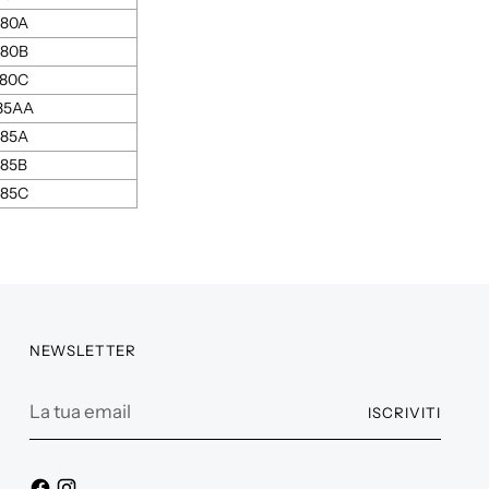
80A
80B
80C
85AA
85A
85B
85C
NEWSLETTER
La
ISCRIVITI
tua
email