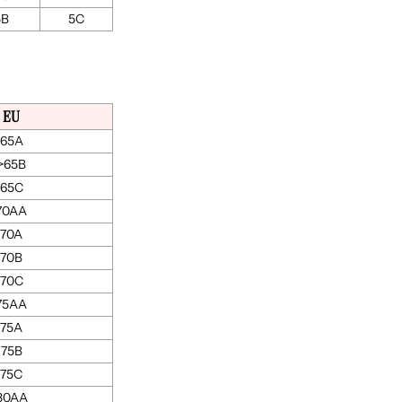
5B
5C
EU
65A
>65B
65C
70AA
70A
70B
70C
75AA
75A
75B
75C
80AA