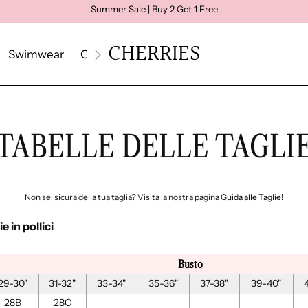
Summer Sale | Buy 2 Get 1 Free
CHERRIES
Swimwear
Crop Top
Loungewear
Size Quiz
Gui
TABELLE DELLE TAGLI
Non sei sicura della tua taglia? Visita la nostra pagina
Guida alle Taglie!
e in pollici
Busto
29-30"
31-32"
33-34"
35-36"
37-38"
39-40"
28B
28C