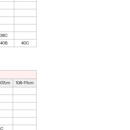
38C
40B
40C
107cm
108-111cm
4C