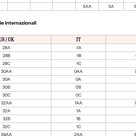
5AA
5A
lie internazionali
US / UK
IT
28A
-1A
28B
-1B
28C
-1C
30AA
0AA
30A
0A
30B
0B
30C
0C
32AA
1AA
32A
1A
32B
1B
32C
1C
34AA
2AA