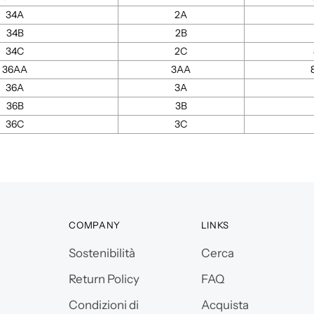
34A
2A
34B
2B
34C
2C
36AA
3AA
36A
3A
36B
3B
36C
3C
COMPANY
LINKS
Sostenibilità
Cerca
Return Policy
FAQ
Condizioni di
Acquista